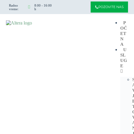
Radno
8:00 - 16:00
POZOVITE NAS
vreme:
h
P
OČ
ET
N
A
U
SL
UG
E