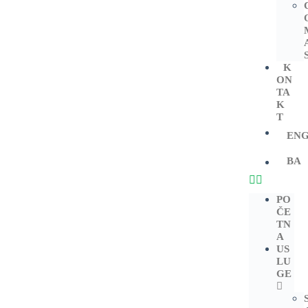
K
ON
TA
K
T
EN
BA
PO
ČE
TN
A
US
LU
GE