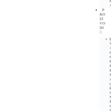
P
RO
IZ
VO
DI
(