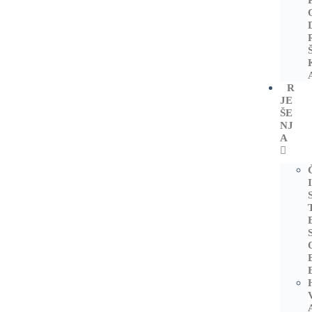
R
JE
ŠE
NJ
A