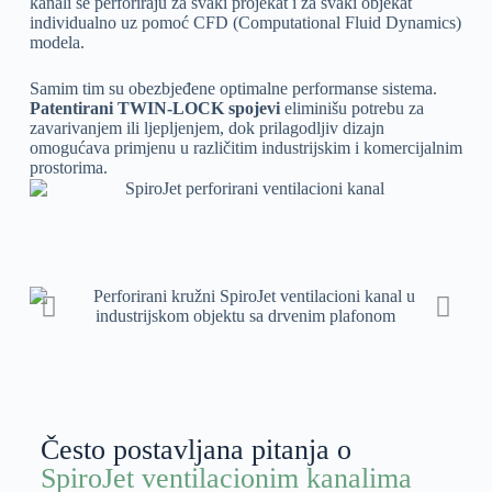
kanali se perforiraju za svaki projekat i za svaki objekat
individualno uz pomoć CFD (Computational Fluid Dynamics)
modela.
Samim tim su obezbjeđene optimalne performanse sistema.
Patentirani TWIN-LOCK spojevi
eliminišu potrebu za
zavarivanjem ili ljepljenjem, dok prilagodljiv dizajn
omogućava primjenu u različitim industrijskim i komercijalnim
prostorima.
Često postavljana pitanja o
SpiroJet ventilacionim kanalima