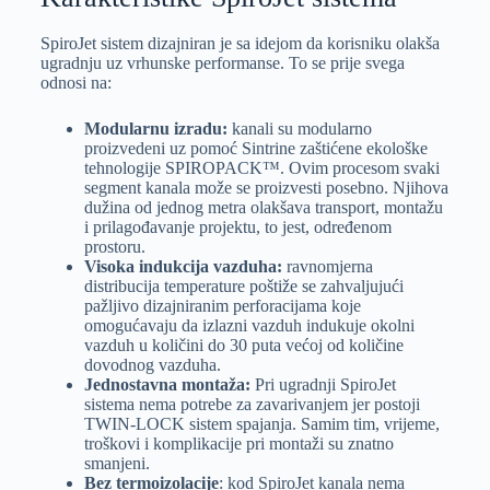
SpiroJet sistem dizajniran je sa idejom da korisniku olakša
ugradnju uz vrhunske performanse. To se prije svega
odnosi na:
Modularnu izradu:
kanali su modularno
proizvedeni uz pomoć Sintrine zaštićene ekološke
tehnologije SPIROPACK™. Ovim procesom svaki
segment kanala može se proizvesti posebno. Njihova
dužina od jednog metra olakšava transport, montažu
i prilagođavanje projektu, to jest, određenom
prostoru.
Visoka indukcija vazduha:
ravnomjerna
distribucija temperature poštiže se zahvaljujući
pažljivo dizajniranim perforacijama koje
omogućavaju da izlazni vazduh indukuje okolni
vazduh u količini do 30 puta većoj od količine
dovodnog vazduha.
Jednostavna montaža:
Pri ugradnji SpiroJet
sistema nema potrebe za zavarivanjem jer postoji
TWIN-LOCK sistem spajanja. Samim tim, vrijeme,
troškovi i komplikacije pri montaži su znatno
smanjeni.
Bez termoizolacije
: kod SpiroJet kanala nema