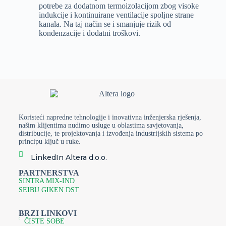
potrebe za dodatnom termoizolacijom zbog visoke
indukcije i kontinuirane ventilacije spoljne strane
kanala. Na taj način se i smanjuje rizik od
kondenzacije i dodatni troškovi.
Preporučeni uslovi rada za SpiroJet sistem
se odnose na
maksimalnu visinu instalacije za grijanje koja treba biti 5
metara, zatim maksimalni horizontalni domet vazduha (7
metara) i optimalnu brzinu vazduha unutar kanala (5m/s).
Tu su i preporučena maksimalna temperaturna razlika pri
grijanju koja iznosi 10°C, kao i minimalna temperatura
dovodnog vazduha od 12°C.
Koristeći napredne tehnologije i inovativna inženjerska rješenja,
našim klijentima nudimo usluge u oblastima savjetovanja,
Destratifikacija vazduha
distribucije, te projektovanja i izvođenja industrijskih sistema po
principu ključ u ruke.
Jedna od ključnih prednosti SpiroJet sistema je njegova
LinkedIn Altera d.o.o.
sposobnost da obezbjedi homogenu temperaturu u
prostoru
, sa maksimalnim odstupanjem od ±1°C bez
PARTNERSTVA
obzira na visinu, zahvaljujući velikoj indukciji vazduha
SINTRA MIX-IND
koju obezbjeđuje ovakav sistem.
SEIBU GIKEN DST
Ova karakteristika je posebno važna u industrijskim
BRZI LINKOVI
postrojenjima gdje je precizna kontrola temperature i vlage
ČISTE SOBE