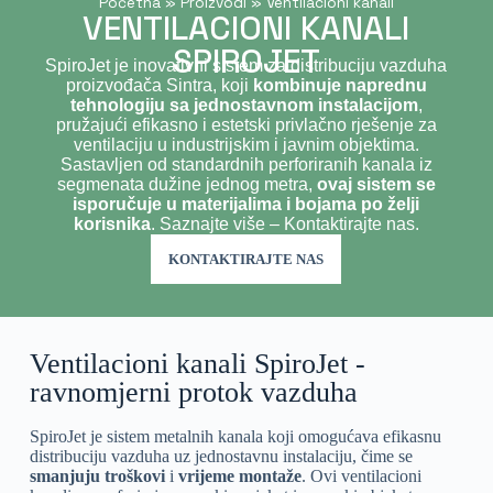
Početna
»
Proizvodi
»
Ventilacioni kanali
VENTILACIONI KANALI
SPIROJET
SpiroJet je inovativni sistem za distribuciju vazduha
proizvođača Sintra, koji
kombinuje naprednu
tehnologiju sa jednostavnom instalacijom
,
pružajući efikasno i estetski privlačno rješenje za
ventilaciju u industrijskim i javnim objektima.
Sastavljen od standardnih perforiranih kanala iz
segmenata dužine jednog metra,
ovaj sistem se
isporučuje u materijalima i bojama po želji
korisnika
. Saznajte više – Kontaktirajte nas.
KONTAKTIRAJTE NAS
Ventilacioni kanali SpiroJet -
ravnomjerni protok vazduha
SpiroJet je sistem metalnih kanala koji omogućava efikasnu
distribuciju vazduha uz jednostavnu instalaciju, čime se
smanjuju troškovi
i
vrijeme montaže
. Ovi ventilacioni