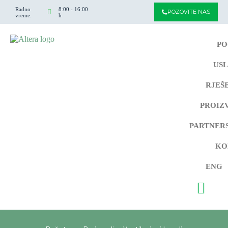
Radno
8:00 - 16:00
POZOVITE NAS
vreme:
h
PO
US
RJEŠ
PROIZ
PARTNER
KO
ENG