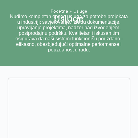
Početna
»
Usluge
Usluge
Nudimo kompletan opseg usluga za potrebe projekata
u industriji: savjetovanje, izradu dokumentacije,
upravljanje projektima, nadzor nad izvođenjem,
postprodajnu podršku. Kvalitetan i iskusan tim
osigurava da naši sistemi funkcionišu pouzdano i
efikasno, obezbjeđujući optimalne performanse i
pouzdanost u radu.