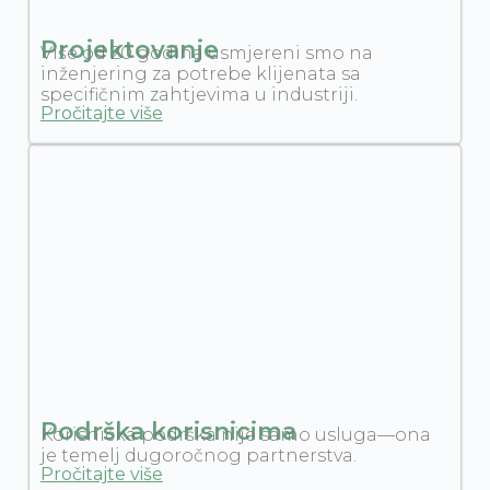
Projektovanje
Više od 20 godina usmjereni smo na
inženjering za potrebe klijenata sa
specifičnim zahtjevima u industriji.
Pročitajte više
Podrška korisnicima
Korisnička podrška nije samo usluga—ona
je temelj dugoročnog partnerstva.
Pročitajte više