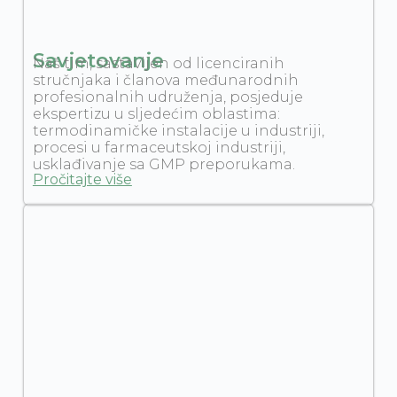
Savjetovanje
Naš tim, sastavljen od licenciranih
stručnjaka i članova međunarodnih
profesionalnih udruženja, posjeduje
ekspertizu u sljedećim oblastima:
termodinamičke instalacije u industriji,
procesi u farmaceutskoj industriji,
usklađivanje sa GMP preporukama.
Pročitajte više