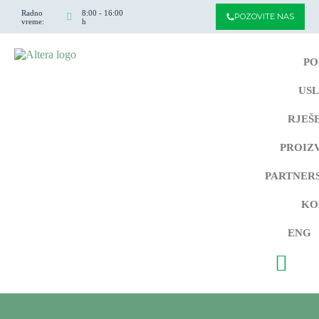
Radno
8:00 - 16:00
POZOVITE NAS
vreme:
h
PO
US
RJEŠ
PROIZ
PARTNER
KO
ENG