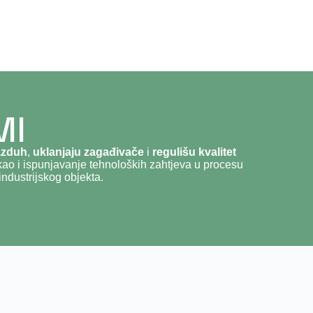
MI
azduh
,
uklanjaju zagađivače
i
regulišu kvalitet
kao i ispunjavanje tehnoloških zahtjeva u procesu
ndustrijskog objekta.