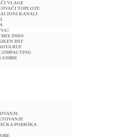
AČI VLAGE
JIVAČI TOPLOTE
LACIONI KANALI
I
A
TVA
 MIX-IND®
GIKEN DST
NOVA RUF
 COMPACTING
S GMBH
TOVANJE
KTOVANJE
NIČKA PODRŠKA
SOBE