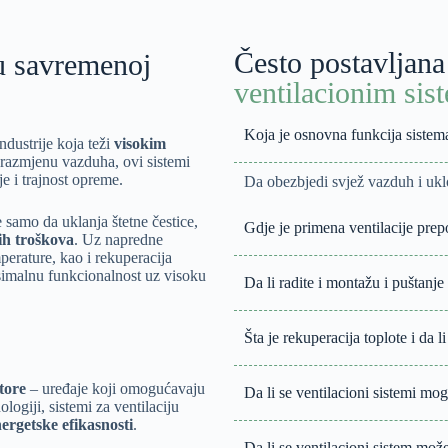
Često postavljana
 u savremenoj
ventilacionim si
Koja je osnovna funkcija sistema
ndustrije koja teži
visokim
 razmjenu vazduha, ovi sistemi
e i trajnost opreme.
Da obezbjedi svjež vazduh i uklo
 samo da uklanja štetne čestice,
Gdje je primena ventilacije prep
ih troškova
. Uz napredne
perature, kao i rekuperacija
ksimalnu funkcionalnost uz visoku
Da li radite i montažu i puštanje
Šta je rekuperacija toplote i da 
tore
– uređaje koji omogućavaju
Da li se ventilacioni sistemi mo
ogiji, sistemi za ventilaciju
nergetske efikasnosti
.
Da li se ventilacioni sistem mo