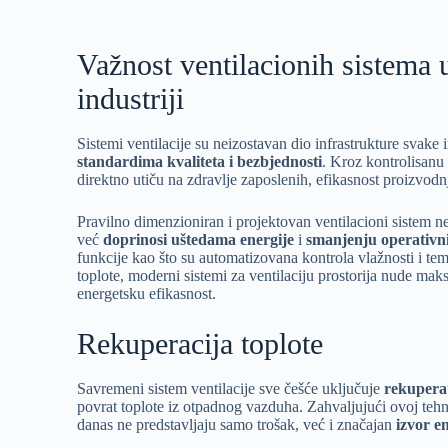
Važnost ventilacionih sistema
industriji
Sistemi ventilacije su neizostavan dio infrastrukture svake i
standardima kvaliteta i bezbjednosti
. Kroz kontrolisanu
direktno utiču na zdravlje zaposlenih, efikasnost proizvodnj
Pravilno dimenzioniran i projektovan ventilacioni sistem ne
već
doprinosi uštedama energije
i
smanjenju operativn
funkcije kao što su automatizovana kontrola vlažnosti i tem
toplote, moderni sistemi za ventilaciju prostorija nude ma
energetsku efikasnost.
Rekuperacija toplote
Savremeni sistem ventilacije sve češće uključuje
rekupera
povrat toplote iz otpadnog vazduha. Zahvaljujući ovoj tehnol
danas ne predstavljaju samo trošak, već i značajan
izvor e