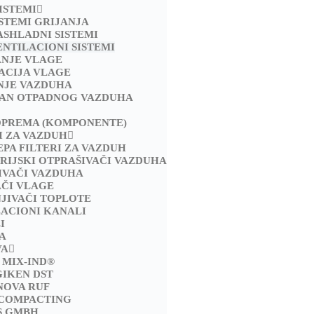
ISTEMI
ISTEMI GRIJANJA
ASHLADNI SISTEMI
ENTILACIONI SISTEMI
ANJE VLAGE
ACIJA VLAGE
NJE VAZDUHA
AN OTPADNOG VAZDUHA
OPREMA (KOMPONENTE)
I ZA VAZDUH
EPA FILTERI ZA VAZDUH
RIJSKI OTPRAŠIVAČI VAZDUHA
IVAČI VAZDUHA
AČI VLAGE
JIVAČI TOPLOTE
LACIONI KANALI
I
A
VA
 MIX-IND®
GIKEN DST
NOVA RUF
 COMPACTING
S GMBH