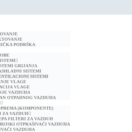
TOVANJE
KTOVANJE
NIČKA PODRŠKA
SOBE
ISTEMI
ISTEMI GRIJANJA
ASHLADNI SISTEMI
ENTILACIONI SISTEMI
ANJE VLAGE
ACIJA VLAGE
NJE VAZDUHA
AN OTPADNOG VAZDUHA
I
OPREMA (KOMPONENTE)
I ZA VAZDUH
EPA FILTERI ZA VAZDUH
RIJSKI OTPRAŠIVAČI VAZDUHA
IVAČI VAZDUHA