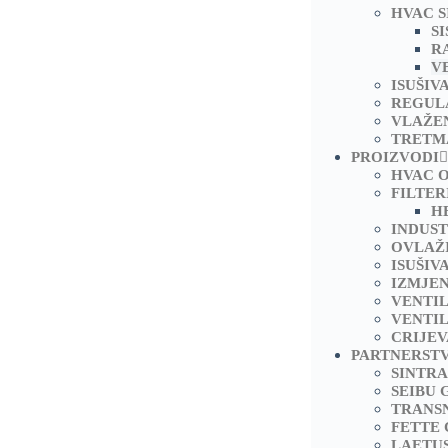
HVAC S
S
R
V
ISUŠIV
REGUL
VLAŽE
TRETM
PROIZVODI
HVAC 
FILTER
H
INDUST
OVLAŽ
ISUŠIV
IZMJEN
VENTI
VENTIL
CRIJEV
PARTNERST
SINTRA
SEIBU 
TRANS
FETTE
LAETU