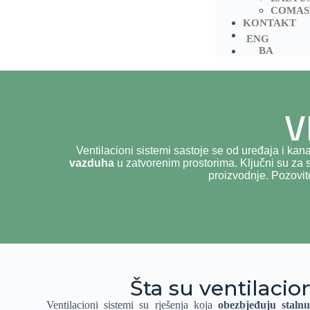
COMAS
KONTAKT
ENG
BA
V
Ventilacioni sistemi sastoje se od uređaja i k
vazduha
u zatvorenim prostorima. Ključni su za 
proizvodnje. Pozovit
Šta su ventilacio
Ventilacioni sistemi su rješenja koja
obezbjeđuju staln