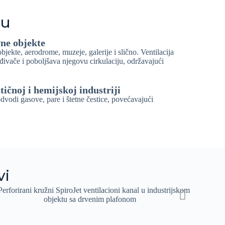
ju
vne objekte
objekte, aerodrome, muzeje, galerije i slično. Ventilacija
đivače i poboljšava njegovu cirkulaciju, održavajući
tičnoj i hemijskoj industriji
vodi gasove, pare i štetne čestice, povećavajući
vi