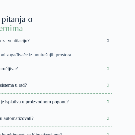
 pitanja o
stemima
 za ventilaciju?
ni zagađivače iz unutrašnjih prostora.
oručljiva?
 sistema u rad?
li je isplativa u proizvodnom pogonu?
gu automatizovati?
že kombinovati sa klimatizacijom?