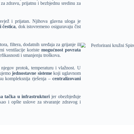
za zdravu, prijatnu i bezbjednu sredinu za
jež i prijatan. Njihova glavna uloga je
 čestica
, dok istovremeno osiguravaju čist
a, filtera, dodatnih uređaja za grijanje ili
mi ventilacije koriste
mogućnost povrata
 efikasnosti i smanjenju troškova.
 njegov protok, temperaturu i vlažnost. U
ikujemo
jednostavne sisteme
koji uglavnom
 su kompleksnija rješenja –
centralizovani
na tačka u infrastrukturi
jer obezbjeđuje
kao i opšte uslove za stvaranje zdravog i