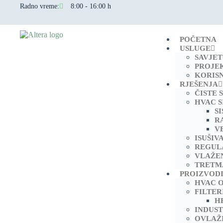
Radno vreme:
8:00 - 16:00 h
POČETNA
USLUGE
SAVJE
PROJE
KORIS
RJEŠENJA
ČISTE 
HVAC S
S
R
V
ISUŠIV
REGUL
VLAŽE
TRETM
PROIZVOD
HVAC 
FILTER
H
INDUST
OVLAŽ