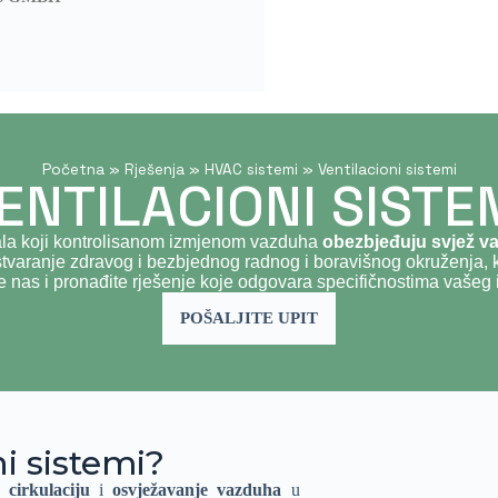
Početna
»
Rješenja
»
HVAC sistemi
»
Ventilacioni sistemi
ENTILACIONI SISTE
anala koji kontrolisanom izmjenom vazduha
obezbjeđuju svjež v
stvaranje zdravog i bezbjednog radnog i boravišnog okruženja, 
e nas i pronađite rješenje koje odgovara specifičnostima vašeg i
POŠALJITE UPIT
ni sistemi?
u cirkulaciju
i
osvježavanje vazduha
u