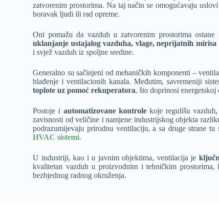
zatvorenim prostorima. Na taj način se omogućavaju uslovi 
boravak ljudi ili rad opreme.
Oni pomažu da vazduh u zatvorenim prostorima ostane sv
uklanjanje ustajalog vazduha, vlage, neprijatnih mirisa i
i svjež vazduh iz spoljne sredine.
Generalno su sačinjeni od mehaničkih komponenti – ventilator
hlađenje i ventilacionih kanala. Međutim, savremeniji siste
toplote uz pomoć rekuperatora
, što doprinosi energetskoj
Postoje i
automatizovane kontrole
koje regulišu vazduh,
zavisnosti od veličine i namjene industrijskog objekta razl
podrazumijevaju prirodnu ventilaciju, a sa druge strane tu
HVAC sistemi
.
U industriji, kao i u javnim objektima, ventilacija je
ključ
kvalitetan vazduh u proizvodnim i tehničkim prostorima, 
bezbjednog radnog okruženja.