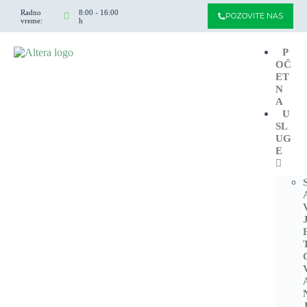
Radno
8:00 - 16:00
POZOVITE NAS
vreme:
h
P
OČ
ET
N
A
U
SL
UG
E