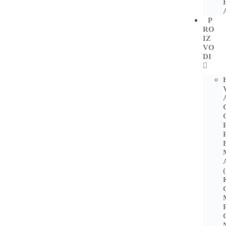
P
RO
IZ
VO
DI
(