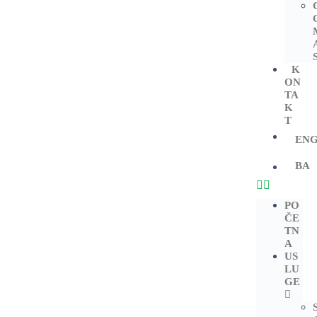
K
ON
TA
K
T
EN
BA
PO
ČE
TN
A
US
LU
GE