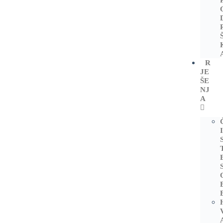
R
JE
ŠE
NJ
A